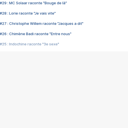
#29 : MC Solaar raconte "Bouge de là"
28 : Lorie raconte "Je vais vite"
#27 : Christophe Willem raconte "Jacques a dit"
#26 : Chimène Badi raconte "Entre nous"
#25 : Indochine raconte "3e sexe"
#24 : Zaho raconte "C'est chelou"
#23 : Patrick Bruel raconte "Au café des délices"
#22 : Kyo raconte "Le chemin"
#21 : Nolwenn Leroy raconte "Cassé"
#20 : Patrick Hernandez raconte "Born to be alive"
#19 : Lorie raconte "Près de moi"
#18 : Michael Jones raconte "A nos actes manqués" (avec Jean-Jacque
#17 : Khaled raconte "Aïcha"