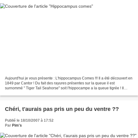
Aujourd'hui je vous présente : L'hippocampus Comes !!! Il a été découvert en
1849 par Cantor ! Du fait des rayures présentes sur la queue il est
surnommé " Tiger Tail Seahorse" soit l'hippocampe a la queue tigrée ! Il
mesure en moyenne une quinzaine de...
Chéri, t'aurais pas pris un peu du ventre ??
Publié le 18/10/2007 à 17:52
Par
Pim's