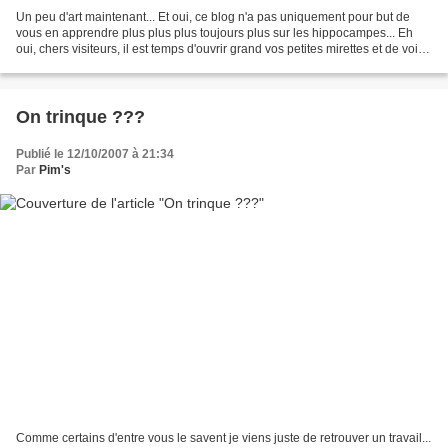
Un peu d'art maintenant... Et oui, ce blog n'a pas uniquement pour but de
vous en apprendre plus plus plus toujours plus sur les hippocampes... Eh
oui, chers visiteurs, il est temps d'ouvrir grand vos petites mirettes et de voir
comme l'hippocampe (éh...
On trinque ???
Publié le 12/10/2007 à 21:34
Par
Pim's
Comme certains d'entre vous le savent je viens juste de retrouver un travail...