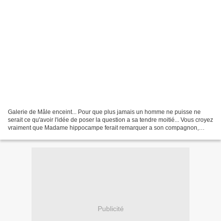
Galerie de Mâle enceint... Pour que plus jamais un homme ne puisse ne
serait ce qu'avoir l'idée de poser la question a sa tendre moitié... Vous croyez
vraiment que Madame hippocampe ferait remarquer a son compagnon,
enceint de surcroit, qu'il s'est légèrement...
Publicité