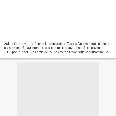
Aujourd'hui je vous présente l'Hippocampus Fuscus Ce très beau spécimen
est surnommé "Nuit noire" c'est super joli je trouve! Il a été découvert en
1838 par Rüppell. Nos amis de l'autre coté de l'Atlantique le surnomme Sea
Pony soit littéralement Poney...