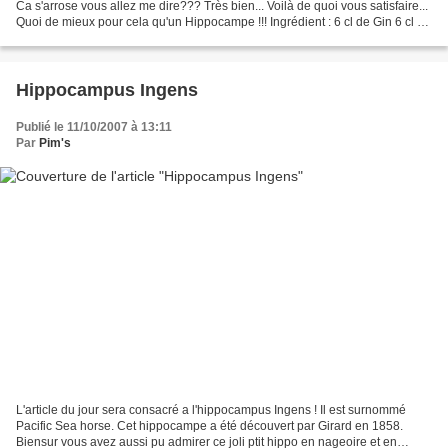
Ca s'arrose vous allez me dire??? Très bien... Voilà de quoi vous satisfaire...
Quoi de mieux pour cela qu'un Hippocampe !!! Ingrédient : 6 cl de Gin 6 cl de
jus de Pamplemousse...
Hippocampus Ingens
Publié le 11/10/2007 à 13:11
Par
Pim's
L'article du jour sera consacré a l'hippocampus Ingens ! Il est surnommé
Pacific Sea horse. Cet hippocampe a été découvert par Girard en 1858.
Biensur vous avez aussi pu admirer ce joli ptit hippo en nageoire et en