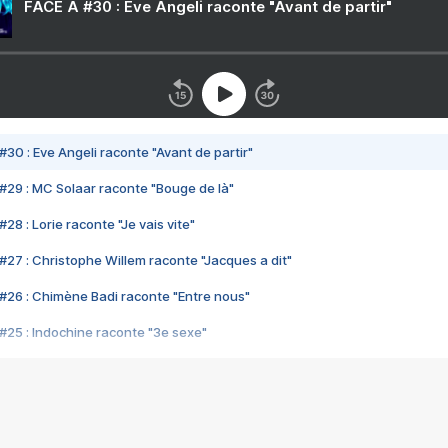
FACE A #30 : Eve Angeli raconte "Avant de partir"
#30 : Eve Angeli raconte "Avant de partir"
#29 : MC Solaar raconte "Bouge de là"
28 : Lorie raconte "Je vais vite"
#27 : Christophe Willem raconte "Jacques a dit"
#26 : Chimène Badi raconte "Entre nous"
#25 : Indochine raconte "3e sexe"
#24 : Zaho raconte "C'est chelou"
#23 : Patrick Bruel raconte "Au café des délices"
#22 : Kyo raconte "Le chemin"