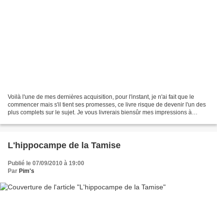
Voilà l'une de mes dernières acquisition, pour l'instant, je n'ai fait que le
commencer mais s'il tient ses promesses, ce livre risque de devenir l'un des
plus complets sur le sujet. Je vous livrerais biensûr mes impressions à
chaud après lecture ! Un...
L'hippocampe de la Tamise
Publié le 07/09/2010 à 19:00
Par
Pim's