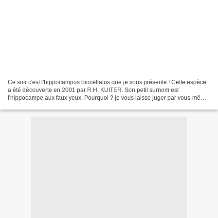
Ce soir c'est l'hippocampus biocellatus que je vous présente ! Cette espèce
a été découverte en 2001 par R.H. KUITER. Son petit surnom est
l'hippocampe aux faux yeux. Pourquoi ? je vous laisse juger par vous-même
mais effectivement quand on regarde la...