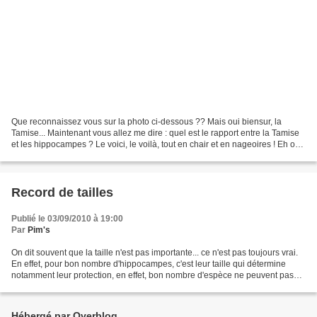
Que reconnaissez vous sur la photo ci-dessous ?? Mais oui biensur, la
Tamise... Maintenant vous allez me dire : quel est le rapport entre la Tamise
et les hippocampes ? Le voici, le voilà, tout en chair et en nageoires ! Eh oui,
cet hippocampe a bel et...
Record de tailles
Publié le 03/09/2010 à 19:00
Par
Pim's
On dit souvent que la taille n'est pas importante... ce n'est pas toujours vrai.
En effet, pour bon nombre d'hippocampes, c'est leur taille qui détermine
notamment leur protection, en effet, bon nombre d'espèce ne peuvent pas
être commercialisées au niveau...
Hébergé par Overblog