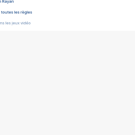
im Rayan
 toutes les règles
s les jeux vidéo
us choquant de Rockstar ? - Le scandale BULLY
e plus moche de Steam
du RÊVE tourne au CAUCHEMAR
pendant 8 heures
it… à tort
umiliés par un jeu vidéo
ire - Final Fantasy 8
ti un empire - Age of Empires
story DOFUS
tard, il crée l'un des pires jeux de tous les temps, MindsEye.