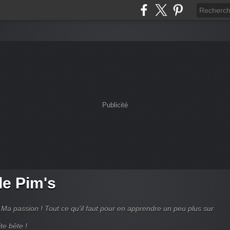
Publicité
de Pim's
Ma passion ! Tout ce qu'il faut pour en apprendre un peu plus sur
te bête !