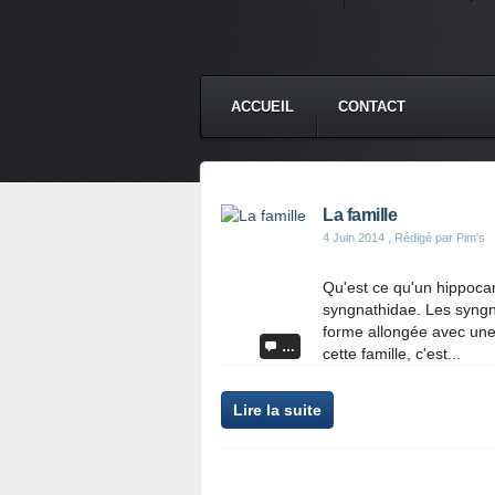
ACCUEIL
CONTACT
La famille
4 Juin 2014
, Rédigé par Pim's
Qu'est ce qu'un hippocam
syngnathidae. Les syngn
forme allongée avec une 
…
cette famille, c'est...
Lire la suite