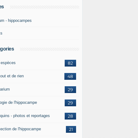
es
um - hippocampes
ks
gories
 espèces
82
out et de rien
48
arium
29
logie de l'hippocampe
29
quins - photos et reportages
28
tection de l'hippocampe
21