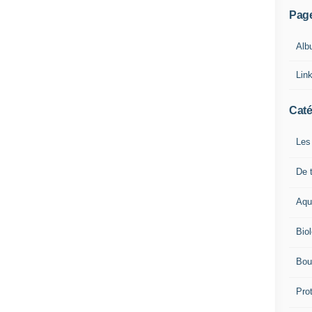
Pag
Alb
Lin
Caté
Les
De t
Aqu
Bio
Bou
Pro