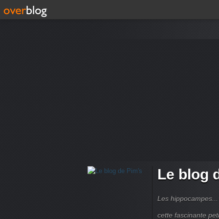
Le blog 
Les hippocampes... 
cette fascinante peti