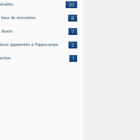
éralités
20
 lieux de rencontres
8
 douce
7
èces apparentés à l'hippocampe
2
ection
1