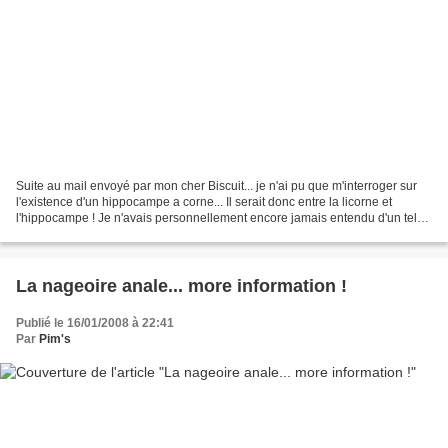
Suite au mail envoyé par mon cher Biscuit... je n'ai pu que m'interroger sur
l'existence d'un hippocampe a corne... Il serait donc entre la licorne et
l'hippocampe ! Je n'avais personnellement encore jamais entendu d'un tel
spécimen ! Jugez donc par vous...
La nageoire anale... more information !
Publié le 16/01/2008 à 22:41
Par
Pim's