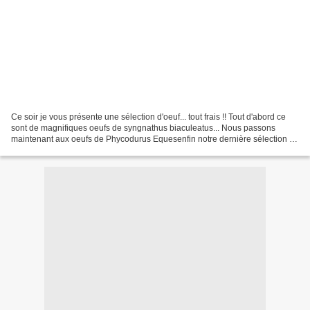
Ce soir je vous présente une sélection d'oeuf... tout frais !! Tout d'abord ce
sont de magnifiques oeufs de syngnathus biaculeatus... Nous passons
maintenant aux oeufs de Phycodurus Equesenfin notre dernière sélection du
jour, encore des oeufs de phycodurus...