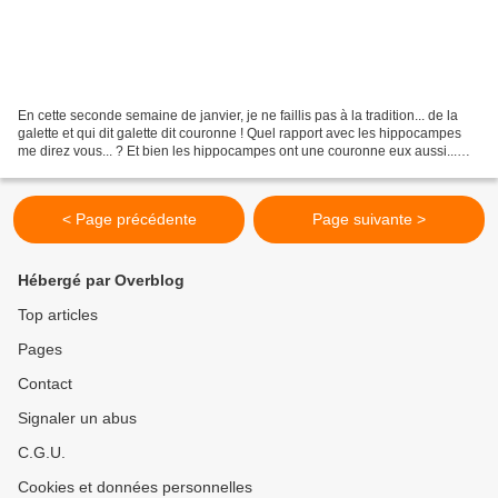
En cette seconde semaine de janvier, je ne faillis pas à la tradition... de la
galette et qui dit galette dit couronne ! Quel rapport avec les hippocampes
me direz vous... ? Et bien les hippocampes ont une couronne eux aussi...
pas besoin d'avoir la fève...
< Page précédente
Page suivante >
Hébergé par Overblog
Top articles
Pages
Contact
Signaler un abus
C.G.U.
Cookies et données personnelles