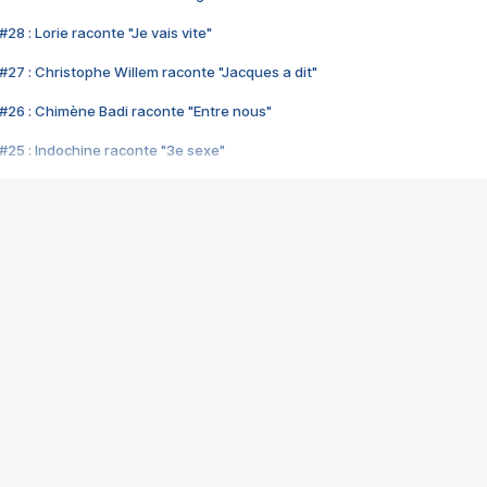
28 : Lorie raconte "Je vais vite"
#27 : Christophe Willem raconte "Jacques a dit"
#26 : Chimène Badi raconte "Entre nous"
#25 : Indochine raconte "3e sexe"
#24 : Zaho raconte "C'est chelou"
#23 : Patrick Bruel raconte "Au café des délices"
#22 : Kyo raconte "Le chemin"
#21 : Nolwenn Leroy raconte "Cassé"
#20 : Patrick Hernandez raconte "Born to be alive"
#19 : Lorie raconte "Près de moi"
#18 : Michael Jones raconte "A nos actes manqués" (avec Jean-Jacque
#17 : Khaled raconte "Aïcha"