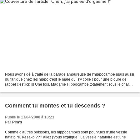
Nous avons déjà traité de la parade amoureuse de l'hippocampe mais aussi
du fait que chez les hippo c'est le mâle qui s'y colle ( pour une piqure de
rappel c'est ici) !!! Une fois, Madame Hippocampe totalement sous le charme
de la couronne bien coiffé...
Comment tu montes et tu descends ?
Publié le 13/04/2008 à 18:21
Par
Pim's
Comme d'autres poissons, les hippocampes sont pourvues d'une vessie
natatoire. Kesako ??? allez j'vous explique ! La vessie natatoire est une