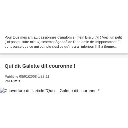
Pour tous mes amis... passionnés d'anatomie ( hein Biscuit ?! ) Voici un petit
(j'ai pas pu faire mieux) schéma légendé de l'anatomie de l'hippocampe! Et
oui... parce que ce qui compte c'est ce qu'il y a à l'intérieur !!!!!! ;) Bonne
soirée a tous !
Qui dit Galette dit couronne !
Publié le 08/01/2008 à 22:11
Par
Pim's