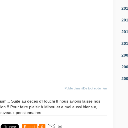
20
20
20
20
20
20
20
Publié dans
#De tout et de rien
um... Suite au décès d'Houchi II nous avions laissé nos
ion !! Pour faire plaisir à Minou et à moi aussi biensur,
uveaux pensionnaires......
Repost
0