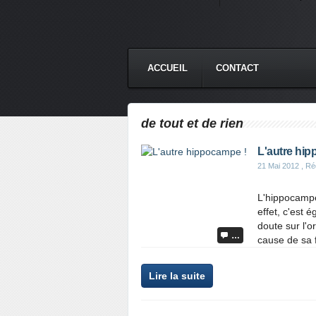
ACCUEIL
CONTACT
de tout et de rien
L'autre hi
21 Mai 2012
, Ré
L'hippocampe 
effet, c'est 
doute sur l'o
…
cause de sa 
Lire la suite