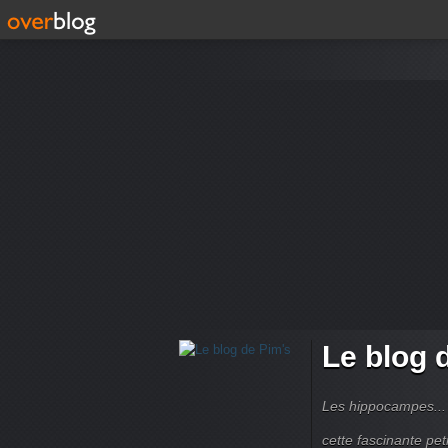
Le blog 
Les hippocampes... 
cette fascinante peti