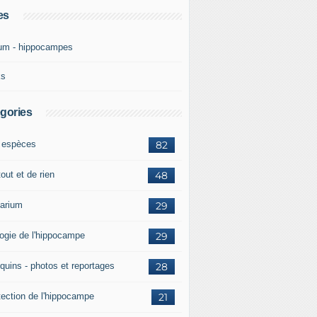
es
um - hippocampes
ks
gories
 espèces
82
out et de rien
48
arium
29
logie de l'hippocampe
29
quins - photos et reportages
28
tection de l'hippocampe
21