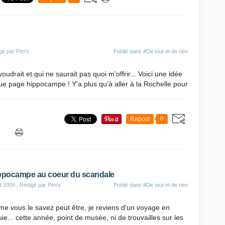
gé par Pim's
Publié dans
#De tout et de rien
oudrait et qui ne saurait pas quoi m'offrir... Voici une idée
ue page hippocampe ! Y'a plus qu'à aller à la Rochelle pour
Repost
0
ppocampe au coeur du scandale
t 2009
, Rédigé par Pim's
Publié dans
#De tout et de rien
e vous le savez peut être, je reviens d'un voyage en
ie... cette année, point de musée, ni de trouvailles sur les