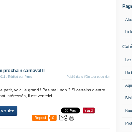
Pag
Alb
Lin
Caté
Les
e prochain carnaval II
De t
2011
, Rédigé par Pim's
Publié dans
#De tout et de rien
Aqu
e petit, voici le grand ! Pas mal, non ? Si certains d'entre
nt intéressés, il est venteici...
Bio
Bou
la suite
Repost
0
Pro