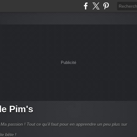
Publicité
de Pim's
Ma passion ! Tout ce qu'il faut pour en apprendre un peu plus sur
te bête !