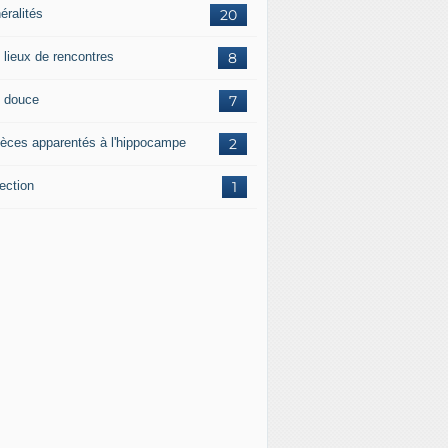
éralités
20
 lieux de rencontres
8
 douce
7
èces apparentés à l'hippocampe
2
ection
1