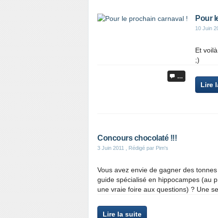
Pour l
10 Juin 2
Et voil
;)
…
Lire 
Concours chocolaté !!!
3 Juin 2011
, Rédigé par Pim's
Vous avez envie de gagner des tonnes 
guide spécialisé en hippocampes (au p
une vraie foire aux questions) ? Une seul
Lire la suite