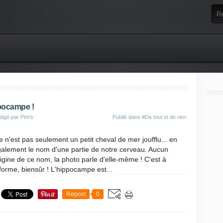
ppocampe !
digé par Pim's
Publié dans
#De tout et de rien
n'est pas seulement un petit cheval de mer joufflu... en
également le nom d'une partie de notre cerveau. Aucun
rigine de ce nom, la photo parle d'elle-même ! C'est à
forme, biensûr ! L'hippocampe est...
Repost
0