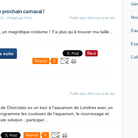
Gén
e prochain carnaval !
Nos
011
, Rédigé par Pim's
Publié dans
#De tout et de rien
Eau
à, un magnifique costume ! Y'a plus qu'à trouver ma taille...
Esp
la suite
Coll
Repost
0
Publié dans
#De tout et de rien
de Chocolats ou un tour à l'aquarium de Londres avec un
rogramme les coulisses de l'aquarium, le nourrissage et
e solution : participer...
Repost
0