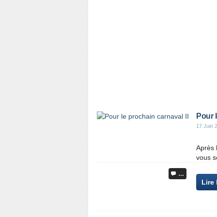
Pour l
17 Juin 
Après l
vous so
…
Lire 