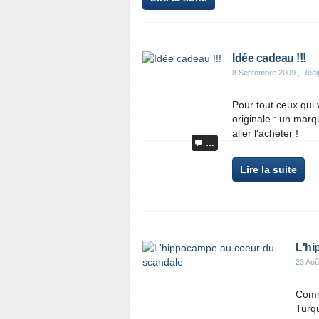
Idée cadeau !!!
8 Septembre 2009
, Rédi
Pour tout ceux qui v
originale : un marq
aller l'acheter !
…
Lire la suite
L'hi
23 Aoû
Comm
Turqu