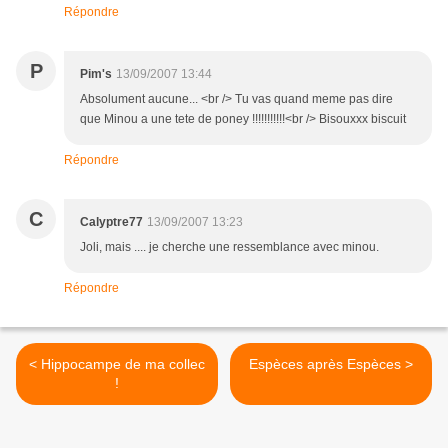
Répondre
P
Pim's
13/09/2007 13:44
Absolument aucune... <br /> Tu vas quand meme pas dire
que Minou a une tete de poney !!!!!!!!!!!<br /> Bisouxxx biscuit
Répondre
C
Calyptre77
13/09/2007 13:23
Joli, mais .... je cherche une ressemblance avec minou.
Répondre
< Hippocampe de ma collec
Espèces après Espèces >
!