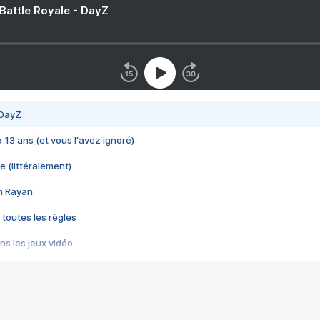
 Battle Royale - DayZ
 DayZ
 a 13 ans (et vous l'avez ignoré)
e (littéralement)
im Rayan
 toutes les règles
s les jeux vidéo
us choquant de Rockstar ? - Le scandale BULLY
e plus moche de Steam