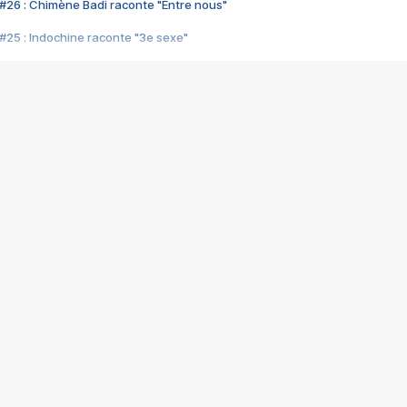
#26 : Chimène Badi raconte "Entre nous"
#25 : Indochine raconte "3e sexe"
#24 : Zaho raconte "C'est chelou"
#23 : Patrick Bruel raconte "Au café des délices"
#22 : Kyo raconte "Le chemin"
#21 : Nolwenn Leroy raconte "Cassé"
#20 : Patrick Hernandez raconte "Born to be alive"
#19 : Lorie raconte "Près de moi"
#18 : Michael Jones raconte "A nos actes manqués" (avec Jean-Jacque
#17 : Khaled raconte "Aïcha"
#16 : Corneille raconte "Parce qu'on vient de loin"
#15 : Indochine raconte "L'aventurier"
14 : Lorie raconte "Sur un air latino"