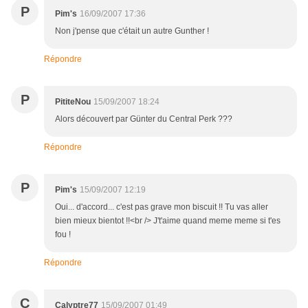
P
Pim's
16/09/2007 17:36
Non j'pense que c'était un autre Gunther !
Répondre
P
PititeNou
15/09/2007 18:24
Alors découvert par Günter du Central Perk ???
Répondre
P
Pim's
15/09/2007 12:19
Oui... d'accord... c'est pas grave mon biscuit !! Tu vas aller
bien mieux bientot !!<br /> J't'aime quand meme meme si t'es
fou !
Répondre
C
Calyptre77
15/09/2007 01:49