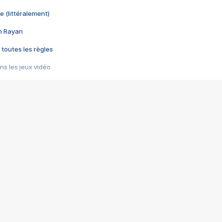
e (littéralement)
im Rayan
 toutes les règles
s les jeux vidéo
us choquant de Rockstar ? - Le scandale BULLY
e plus moche de Steam
du RÊVE tourne au CAUCHEMAR
pendant 8 heures
it… à tort
umiliés par un jeu vidéo
ire - Final Fantasy 8
ti un empire - Age of Empires