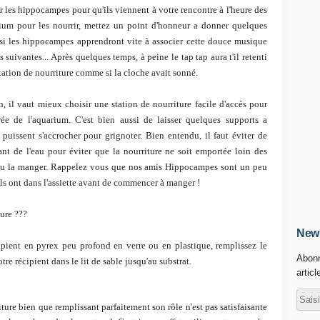
r les hippocampes pour qu'ils viennent à votre rencontre à l'heure des
arium pour les nourrir, mettez un point d'honneur a donner quelques
nsi les hippocampes apprendront vite à associer cette douce musique
 suivantes... Après quelques temps, à peine le tap tap aura t'il retenti
station de nourriture comme si la cloche avait sonné.
on, il vaut mieux choisir une station de nourriture facile d'accès pour
e de l'aquarium. C'est bien aussi de laisser quelques supports a
puissent s'accrocher pour grignoter. Bien entendu, il faut éviter de
ant de l'eau pour éviter que la nourriture ne soit emportée loin des
pu la manger. Rappelez vous que nos amis Hippocampes sont un peu
'ils ont dans l'assiette avant de commencer à manger !
ture ???
News
ipient en pyrex peu profond en verre ou en plastique, remplissez le
Abonn
re récipient dans le lit de sable jusqu'au substrat.
articl
ture bien que remplissant parfaitement son rôle n'est pas satisfaisante