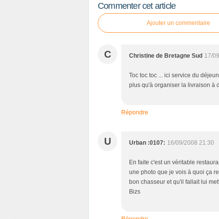
Commenter cet article
Ajouter un commentaire
C
Christine de Bretagne Sud
17/09
Toc toc toc ... ici service du déje
plus qu'à organiser la livraison à 
Répondre
U
Urban :0107:
16/09/2008 21:30
En faite c'est un véritable restaur
une photo que je vois à quoi ça res
bon chasseur et qu'il fallait lui m
Bizs