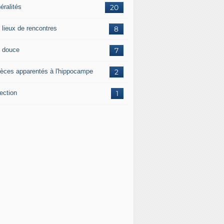
éralités
20
 lieux de rencontres
8
 douce
7
èces apparentés à l'hippocampe
2
ection
1