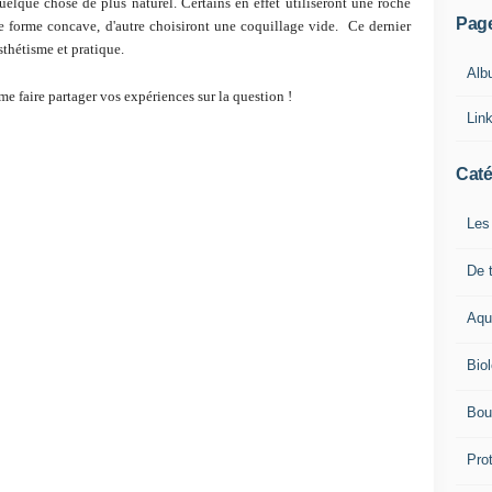
uelque chose de plus naturel. Certains en effet utiliseront une roche
Pag
de forme concave, d'autre choisiront une coquillage vide. Ce dernier
sthétisme et pratique.
Alb
 me faire partager vos expériences sur la question !
Lin
Caté
Les
De t
Aqu
Bio
Bou
Pro