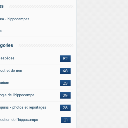
es
um - hippocampes
ks
gories
 espèces
82
out et de rien
48
arium
29
logie de l'hippocampe
29
quins - photos et reportages
28
tection de l'hippocampe
21