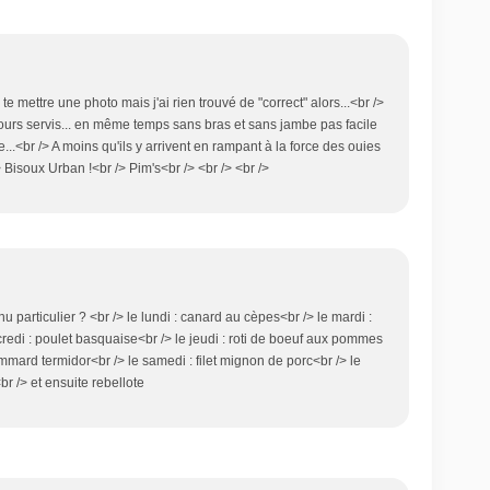
 te mettre une photo mais j'ai rien trouvé de "correct" alors...<br />
ujours servis... en même temps sans bras et sans jambe pas facile
ne...<br /> A moins qu'ils y arrivent en rampant à la force des ouies
> Bisoux Urban !<br /> Pim's<br /> <br /> <br />
 particulier ? <br /> le lundi : canard au cèpes<br /> le mardi :
redi : poulet basquaise<br /> le jeudi : roti de boeuf aux pommes
mmard termidor<br /> le samedi : filet mignon de porc<br /> le
r /> et ensuite rebellote