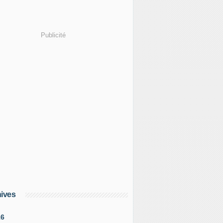
Publicité
ives
16