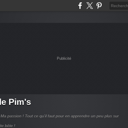
Publicité
de Pim's
Ma passion ! Tout ce qu'il faut pour en apprendre un peu plus sur
te bête !