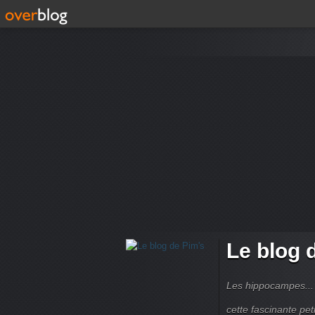
Le blog 
Les hippocampes... 
cette fascinante peti