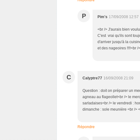
Répondre
P
Pim's
17/09/2008 12:57
<br /> J'aurais bien voulu
C'est vrai qu'ils sont to
d'arriver jusqu'à la cuisi
et des nageoires !!!!<br /
C
Calyptre77
16/09/2008 21:09
Question : doit on préparer un menu
agneau au flageollet<br /> le merc
sarladaises<br /> le vendredi : ho
dimanche : sole meunière <br /> <b
Répondre