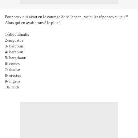
Pour ceux qui avait eu le courage de se lancer... voici les réponses au jeu !!
Alors qui en avait trouvé le plus !
1/abdominalis
2/angustus
3/ barbouri
4/ barbouri
5/ bargibanti
6/ comes
7/ denise
8/ erectus
9/ ingens
10/ reidi