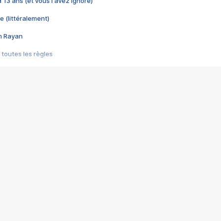
 a 13 ans (et vous l'avez ignoré)
e (littéralement)
im Rayan
 toutes les règles
s les jeux vidéo
us choquant de Rockstar ? - Le scandale BULLY
e plus moche de Steam
du RÊVE tourne au CAUCHEMAR
pendant 8 heures
it… à tort
umiliés par un jeu vidéo
ire - Final Fantasy 8
ti un empire - Age of Empires