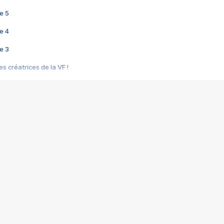
e 5
e 4
e 3
s créatrices de la VF !
e 2
e 1
e Mektoub My Love arrive enfin ! Rencontre avec Shaïn Boumedine et Sal
i : après Toni en famille
elle réalise le bouleversant Dites lui que je l'aime
ais ! Rencontre autour de Vie privée de Rebecca Zlotowski
 de Marguerite, Grave... Rencontre avec Ella Rumpf
 Les Rêveurs, un film intime sur la santé mentale