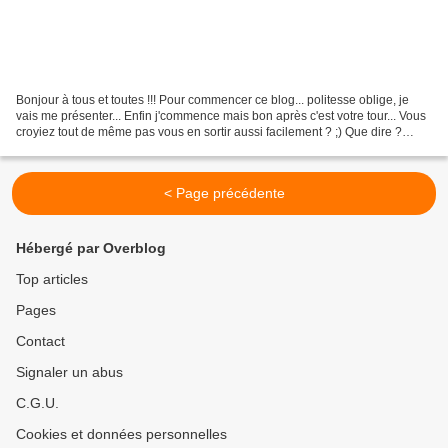
Bonjour à tous et toutes !!! Pour commencer ce blog... politesse oblige, je
vais me présenter... Enfin j'commence mais bon après c'est votre tour... Vous
croyiez tout de même pas vous en sortir aussi facilement ? ;) Que dire ?
euh... Je suis une ptite...
< Page précédente
Hébergé par Overblog
Top articles
Pages
Contact
Signaler un abus
C.G.U.
Cookies et données personnelles