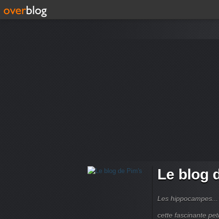
Le blog 
Les hippocampes... 
cette fascinante peti