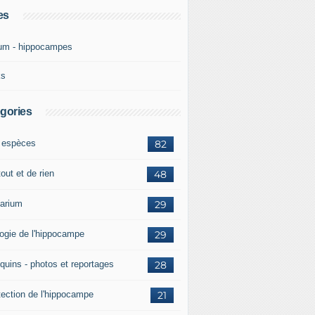
es
um - hippocampes
ks
gories
 espèces
82
out et de rien
48
arium
29
logie de l'hippocampe
29
quins - photos et reportages
28
tection de l'hippocampe
21