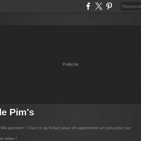
Publicité
de Pim's
Ma passion ! Tout ce qu'il faut pour en apprendre un peu plus sur
te bête !