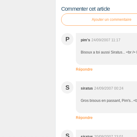
Commenter cet article
Ajouter un commentaire
P
pim's
24/09/2007 11:17
Bisoux a toi aussi Siratus... <br />
Répondre
S
siratus
24/09/2007 00:24
Gros bisous en passant, Pim's...<br
Répondre
S
siratus
20/09/2007 23:01