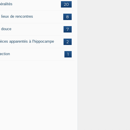
éralités
20
 lieux de rencontres
8
 douce
7
èces apparentés à l'hippocampe
2
ection
1