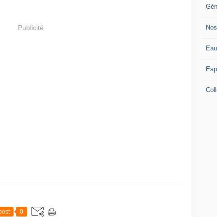
Gén
Nos
Publicité
Eau
Esp
Coll
post
0