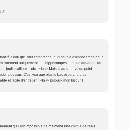
10:
a quantité d'eau qu'il faut compter pour un couple d'hippocampe pour
u mets rarement uniquement des hippocampes dans un aquarium au
s joulis cailloux... etc... <br /> Mais tu as soulevé un point
rticle la dessus. C'est vrai que plus le bac est grand plus
ble et facile d'entretien ! <br /> Bisouxx mon biscuit !
ement qu'il est impossible de maintenir une chimie de l'eau