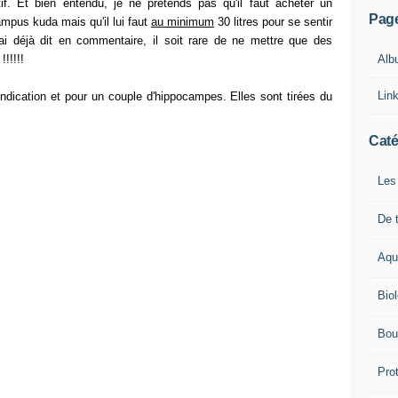
if. Et bien entendu, je ne prétends pas qu'il faut acheter un
Pag
ampus kuda mais qu'il lui faut
au minimum
30 litres pour se sentir
i déjà dit en commentaire, il soit rare de ne mettre que des
Alb
!!!!!
Lin
indication et pour un couple d'hippocampes. Elles sont tirées du
Caté
Les
De t
Aqu
Bio
Bou
Pro