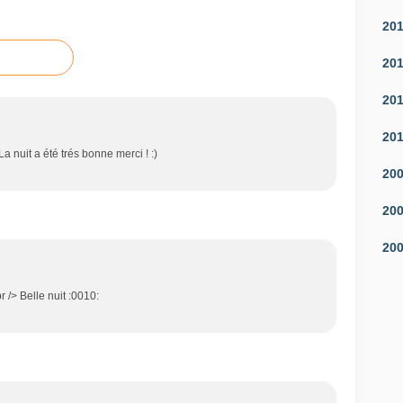
20
20
20
20
 La nuit a été trés bonne merci ! :)
20
20
20
 /> Belle nuit :0010: