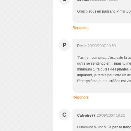
Gros bisous en passant, Pim's :00
Répondre
P
Pim's
20/09/2007 19:59
T'as rien compris... c'est juste l
qu'ils se sentent bien... mais t
minimum tu rajoutes des plantes, de
important, je ferais peut etre un a
l'écosystème que tu créées est viva
Répondre
C
Calyptre77
20/09/2007 18:32
Humm<br /> <br /> Je pense franch