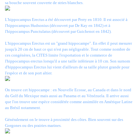
sa bouche souvent couverte de stries blanches.
L'hippocampus Erectus a été découvert par Perry en 1810. Il est associé à
l'hippocampus Hudsonius (découvert par De Kay en 1842) et à
l'hippocampus Punctulatus (découvert par Guichenot en 1842).
L'hippocampus Erectus est un "grand hippocampe". En effet il peut mesurer
jusqu'à 20 cm de haut ce qui n'est pas négligeable. Tout comme nombre de
ces congénères, la CITES limite l'exportation et le commerce de
l'hippocampus erectus lorsqu'il a une taille inférieure à 10 cm. Son surnom
d'hipppocampus Erectus lui vient d'ailleurs de sa taille plutot grande pour
l'espèce et de son port altier.
On trouve cet hippocampe : en Nouvelle Ecosse, au Canada et dans le nord
du Golf du Mexique mais aussi au Panama et au Vénézuela. Il arrive aussi
que l'on trouve une espèce considérée comme assimilée en Amérique Latine
au Brésil notamment.
Généralement on le trouve à proximité des côtes. Bien souvent sur des
Gorgones ou des prairies marines.