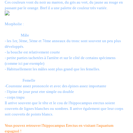
Ces couleurs vont du noir au marron, du gris au vert, du jaune au rouge en
passant par le orange. Bref il a une palette de couleur très variée.
Morpholie :
Mâle
- les 1er, 3ème, 5ème et 7ème anneaux du tronc sont souvent un peu plus
développés.
- la bouche est relativement courte
- petite parties tachetées à l'arrière et sur le côté de certains spécimens
(
comme ici par exemple
)
- Habituellement les mâles sont plus grand que les femelles.
Femelle
-Couronne assez prononcée et avec des épines assez importante
- l'épine de joue peut etre simple ou double
- corps trapu
Il arrive souvent que le tête et le cou de l'hippocampus erectus soient
couverts de lignes blanches ou sombres. Il arrive également que leur corps
soit couverts de points blancs.
Vous pouvez retrouver l'hippocampus Erectus en visitant l'aquarium
espagnol !