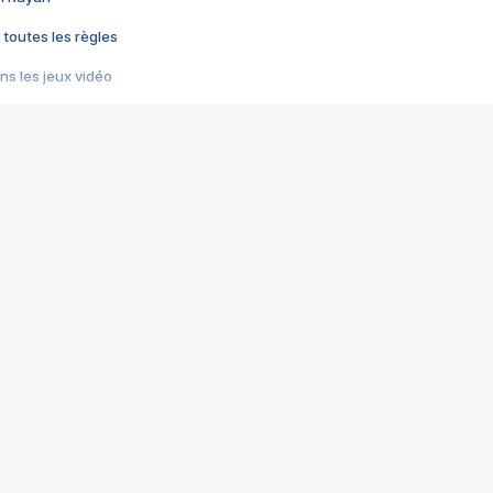
 toutes les règles
s les jeux vidéo
us choquant de Rockstar ? - Le scandale BULLY
e plus moche de Steam
du RÊVE tourne au CAUCHEMAR
pendant 8 heures
it… à tort
umiliés par un jeu vidéo
ire - Final Fantasy 8
ti un empire - Age of Empires
story DOFUS
tard, il crée l'un des pires jeux de tous les temps, MindsEye.