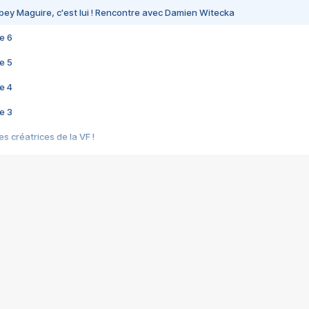
bey Maguire, c'est lui ! Rencontre avec Damien Witecka
e 6
e 5
e 4
e 3
s créatrices de la VF !
e 2
e 1
e Mektoub My Love arrive enfin ! Rencontre avec Shaïn Boumedine et Sal
i : après Toni en famille
elle réalise le bouleversant Dites lui que je l'aime
ais ! Rencontre autour de Vie privée de Rebecca Zlotowski