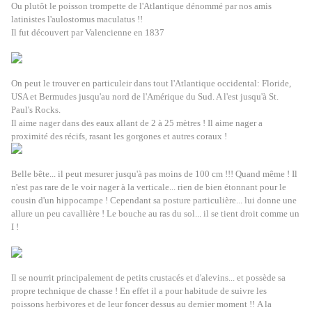
Ou plutôt le poisson trompette de l'Atlantique dénommé par nos amis
latinistes l'aulostomus maculatus !!
Il fut découvert par Valencienne en 1837
On peut le trouver en particuleir dans tout l'
Atlantique occidental: Floride,
USA et Bermudes jusqu'au nord de l'Amérique du Sud. A l'est jusqu'à St.
Paul's Rocks.
Il aime nager dans des eaux allant de 2 à 25 mètres ! Il aime nager a
proximité des récifs, rasant les gorgones et autres coraux !
Belle bête... il peut mesurer jusqu'à pas moins de 100 cm !!! Quand même ! Il
n'est pas rare de le voir nager à la verticale... rien de bien étonnant pour le
cousin d'un hippocampe ! Cependant sa posture particulière... lui donne une
allure un peu cavallière ! Le bouche au ras du sol... il se tient droit comme un
I !
Il se nourrit principalement de petits crustacés et d'alevins... et possède sa
propre technique de chasse ! En effet il a pour habitude de suivre les
poissons herbivores et de leur foncer dessus au dernier moment !! A la