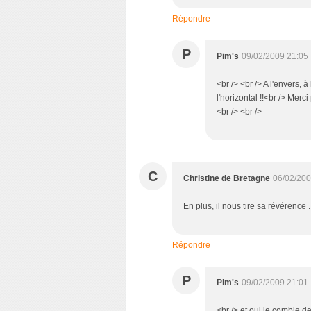
Répondre
P
Pim's
09/02/2009 21:05
<br /> <br /> A l'envers, à
l'horizontal !!<br /> Merc
<br /> <br />
C
Christine de Bretagne
06/02/200
En plus, il nous tire sa révérence .
Répondre
P
Pim's
09/02/2009 21:01
<br /> et oui le comble de