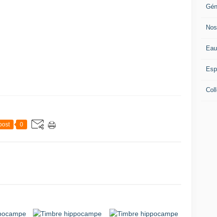
Gén
Nos
Eau
Esp
Coll
post
0