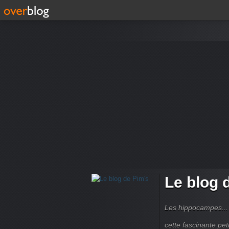
Le blog 
Les hippocampes... 
cette fascinante peti