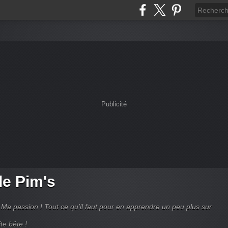
Publicité
de Pim's
Ma passion ! Tout ce qu'il faut pour en apprendre un peu plus sur
te bête !