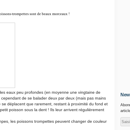
 poissons-trompettes sont de beaux morceaux !
 des eaux peu profondes (en moyenne une vingtaine de
News
vent cependant de se balader deux par deux (mais pas mains
e se déplacent que rarement, restant à proximité du fond et
Abonn
tit poisson sous la dent ! Ils leur arrivent régulièrement
articl
.
pes, les poissons trompettes peuvent changer de couleur