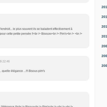
20
20
20
 l'endroit... le plus souvent ils se baladent effectivement à
i pour cette petite pensée !!<br /> Bisouxx<br /> Pim's<br /> <br />
20
20
20
9 22:46
20
.. quelle élégance ...!!! Bisous pim's
 l'élégance !!!<br /> Bisoux<br /> Pim's<br /> <br /> <br />