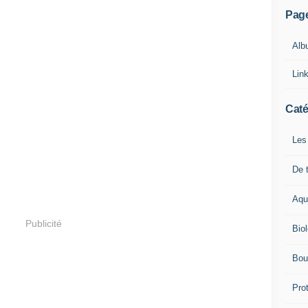
Pag
Alb
Lin
Caté
Les
De t
Aqu
Publicité
Bio
Bou
Pro