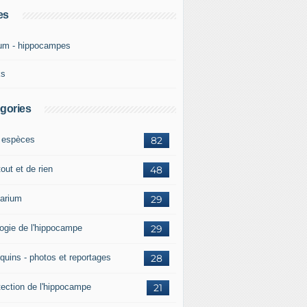
es
um - hippocampes
ks
gories
 espèces
82
out et de rien
48
arium
29
logie de l'hippocampe
29
quins - photos et reportages
28
tection de l'hippocampe
21