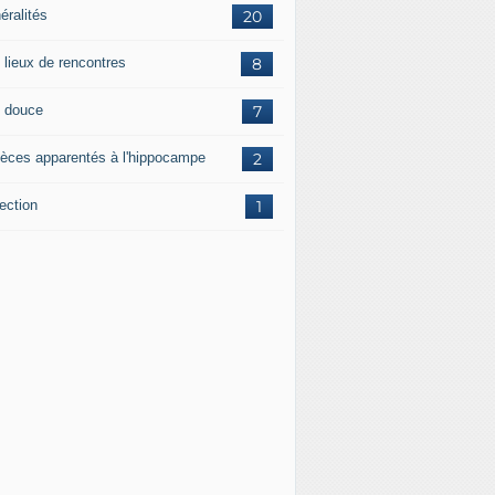
éralités
20
 lieux de rencontres
8
 douce
7
èces apparentés à l'hippocampe
2
ection
1