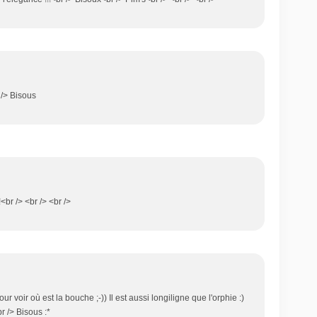
 /> Bisous
!<br /> <br /> <br />
r voir où est la bouche ;-)) Il est aussi longiligne que l'orphie :)
r /> Bisous :*