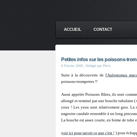
ACCUEIL
CONTACT
Petites infos sur les poissons-trom
6 Février 2009
, Rédigé par Pim's
Suite à la découverte de
l'Aulostomus macu
poissons-trompettes !!
Aussi appelée Poissons flûtes, ils sont comme l
allongé et terminé par une bouche tubulaire (
yeux ! Les yeux sont relativement gros. La na
nageoire caudale ressemble à un long pincea
La bouche est assez courte, en forme de tube e
voir ici pour savoir ce que c'est !
) pour échapp