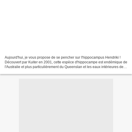
Aujourd'hui, je vous propose de se pencher sur l'hippocampus Hendriki !
Découvert par Kuiter en 2001, cette espèce d'hippocampe est endémique de
l'Australie et plus particulièrement du Queenslan et les eaux intérieures de la
barrière de corail. Il mesure...