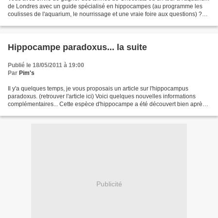
de Londres avec un guide spécialisé en hippocampes (au programme les
coulisses de l'aquarium, le nourrissage et une vraie foire aux questions) ?
Une seule solution : participer...
Hippocampe paradoxus... la suite
Publié le 18/05/2011 à 19:00
Par
Pim's
Il y'a quelques temps, je vous proposais un article sur l'hippocampus
paradoxus. (retrouver l'article ici) Voici quelques nouvelles informations
complémentaires... Cette espèce d'hippocampe a été découvert bien après
que le spécimen soit exposé dans un...
Publicité