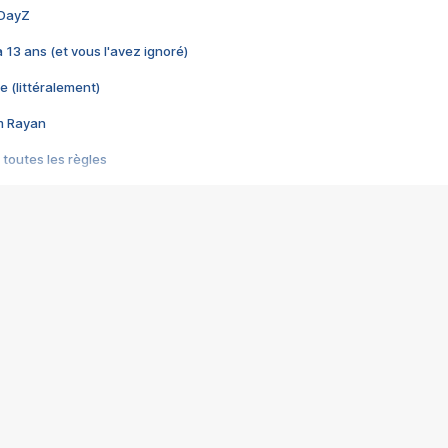
 DayZ
 a 13 ans (et vous l'avez ignoré)
e (littéralement)
im Rayan
 toutes les règles
s les jeux vidéo
us choquant de Rockstar ? - Le scandale BULLY
e plus moche de Steam
du RÊVE tourne au CAUCHEMAR
pendant 8 heures
it… à tort
umiliés par un jeu vidéo
ire - Final Fantasy 8